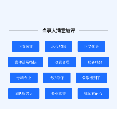
当事人满意短评
正直敬业
尽心尽职
正义化身
案件进展很快
收费合理
服务很好
专精专业
成功取保
争取缓刑了
团队很强大
专业靠谱
律师有耐心