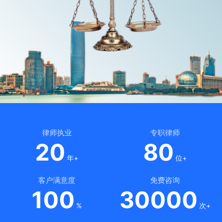
律师执业
专职律师
20
80
年+
位+
客户满意度
免费咨询
100
30000
%
次+