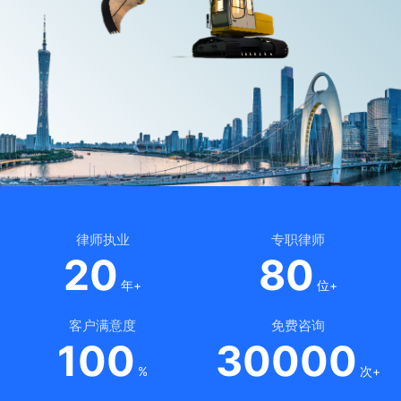
律师执业
专职律师
20
80
年+
位+
客户满意度
免费咨询
100
30000
%
次+