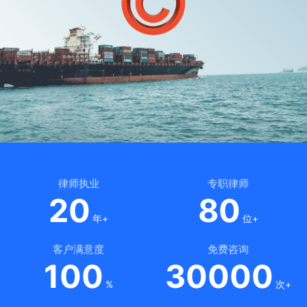
律师执业
专职律师
20
80
年+
位+
客户满意度
免费咨询
100
30000
%
次+