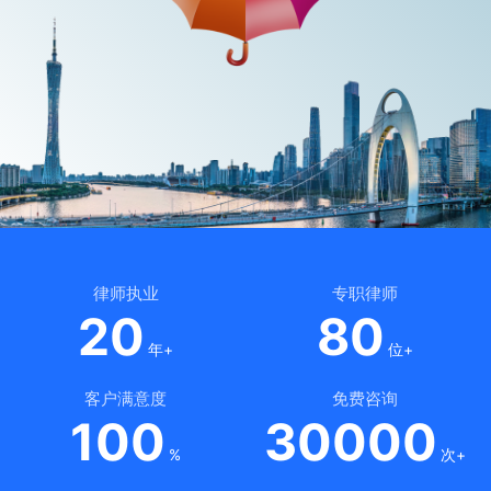
律师执业
专职律师
20
80
年+
位+
客户满意度
免费咨询
100
30000
%
次+