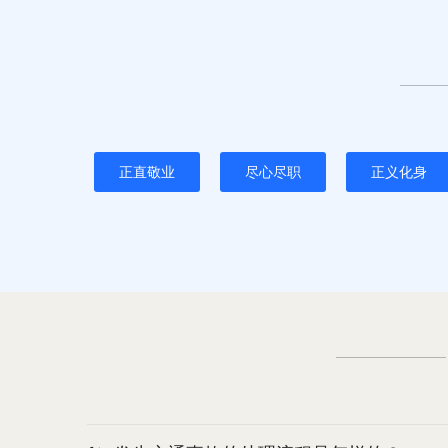
正直敬业
尽心尽职
正义化身