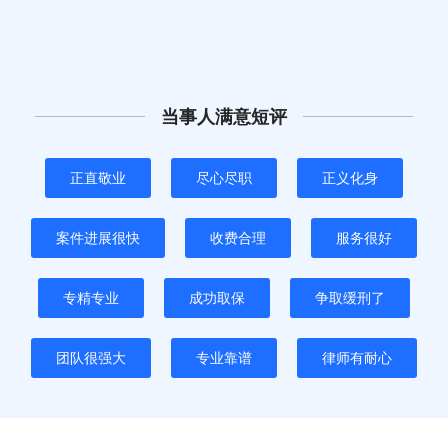
当事人满意短评
正直敬业
尽心尽职
正义化身
案件进展很快
收费合理
服务很好
专精专业
成功取保
争取缓刑了
团队很强大
专业靠谱
律师有耐心