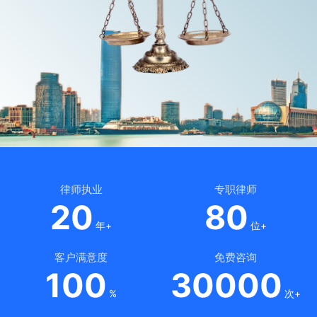
律师执业
专职律师
20
80
年+
位+
客户满意度
免费咨询
100
30000
%
次+