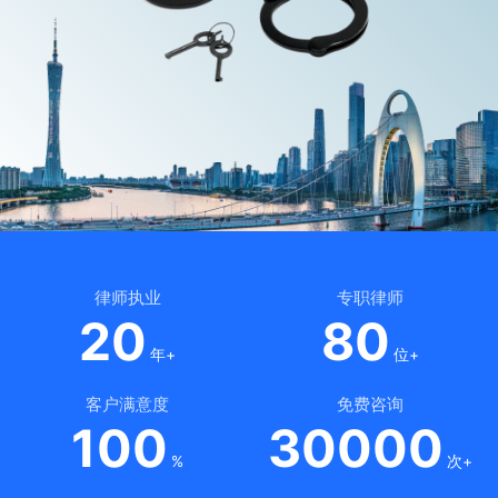
律师执业
专职律师
20
80
年+
位+
客户满意度
免费咨询
100
30000
%
次+