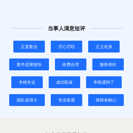
当事人满意短评
正直敬业
尽心尽职
正义化身
案件进展很快
收费合理
服务很好
专精专业
成功取保
争取缓刑了
团队很强大
专业靠谱
律师有耐心