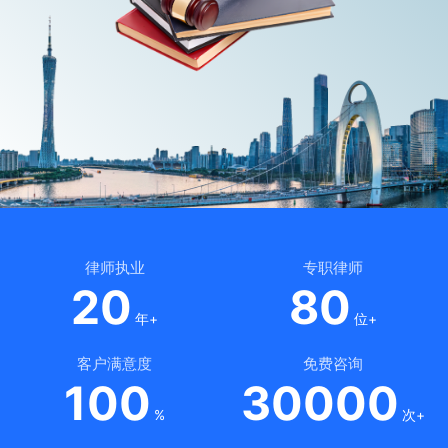
律师执业
专职律师
20
80
年+
位+
客户满意度
免费咨询
100
30000
%
次+