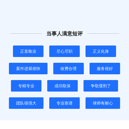
当事人满意短评
正直敬业
尽心尽职
正义化身
案件进展很快
收费合理
服务很好
专精专业
成功取保
争取缓刑了
团队很强大
专业靠谱
律师有耐心