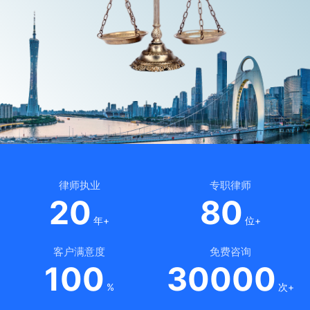
律师执业
专职律师
20
80
年+
位+
客户满意度
免费咨询
100
30000
%
次+