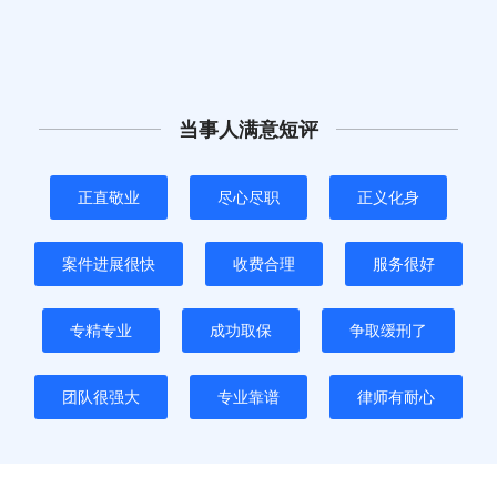
当事人满意短评
正直敬业
尽心尽职
正义化身
案件进展很快
收费合理
服务很好
专精专业
成功取保
争取缓刑了
团队很强大
专业靠谱
律师有耐心