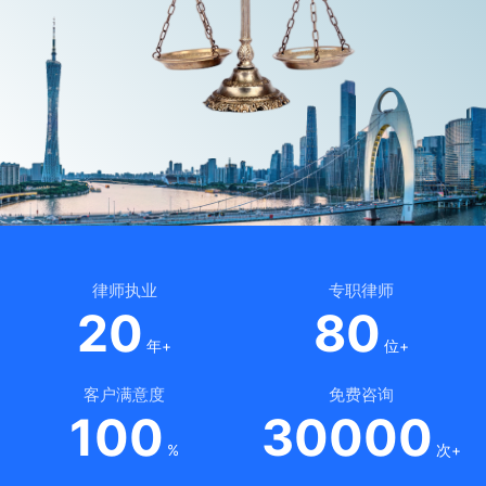
律师执业
专职律师
20
80
年+
位+
客户满意度
免费咨询
100
30000
%
次+