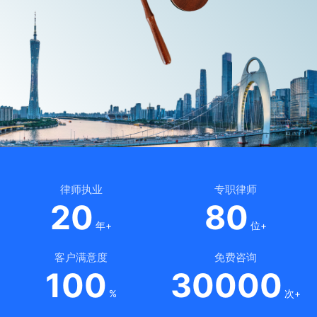
律师执业
专职律师
20
80
年+
位+
客户满意度
免费咨询
100
30000
%
次+