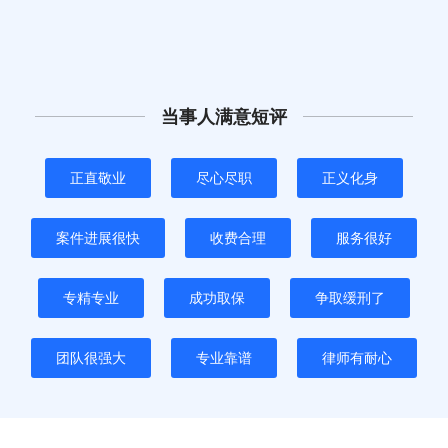
当事人满意短评
正直敬业
尽心尽职
正义化身
案件进展很快
收费合理
服务很好
专精专业
成功取保
争取缓刑了
团队很强大
专业靠谱
律师有耐心