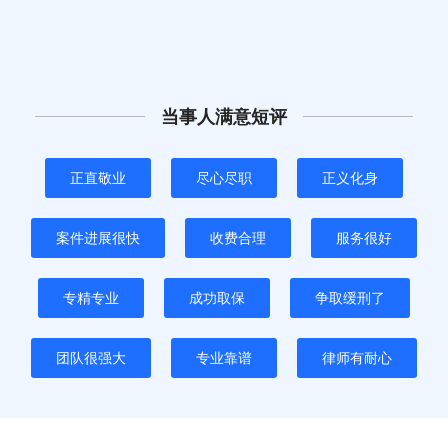
当事人满意短评
正直敬业
尽心尽职
正义化身
案件进展很快
收费合理
服务很好
专精专业
成功取保
争取缓刑了
团队很强大
专业靠谱
律师有耐心