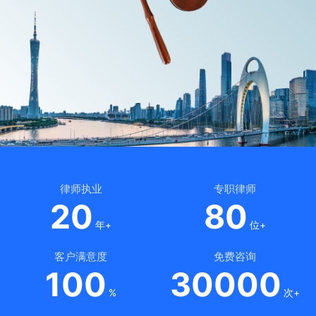
律师执业
专职律师
20
80
年+
位+
客户满意度
免费咨询
100
30000
%
次+