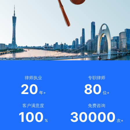
律师执业
专职律师
20
80
年+
位+
客户满意度
免费咨询
100
30000
%
次+