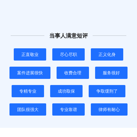
当事人满意短评
正直敬业
尽心尽职
正义化身
案件进展很快
收费合理
服务很好
专精专业
成功取保
争取缓刑了
团队很强大
专业靠谱
律师有耐心