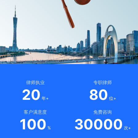
律师执业
专职律师
20
80
年+
位+
客户满意度
免费咨询
100
30000
%
次+