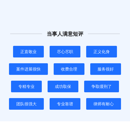
当事人满意短评
正直敬业
尽心尽职
正义化身
案件进展很快
收费合理
服务很好
专精专业
成功取保
争取缓刑了
团队很强大
专业靠谱
律师有耐心