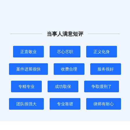
当事人满意短评
正直敬业
尽心尽职
正义化身
案件进展很快
收费合理
服务很好
专精专业
成功取保
争取缓刑了
团队很强大
专业靠谱
律师有耐心