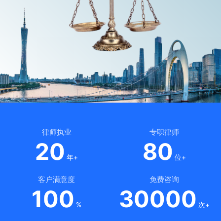
律师执业
专职律师
20
80
年+
位+
客户满意度
免费咨询
100
30000
%
次+