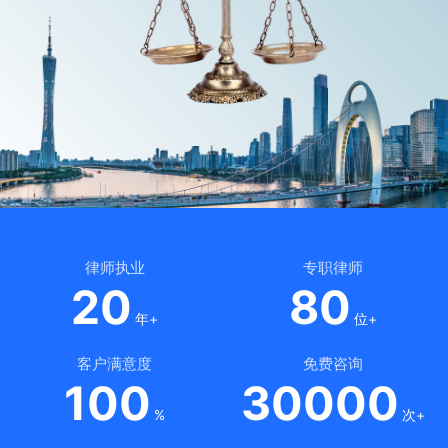
律师执业
专职律师
20
80
年+
位+
客户满意度
免费咨询
100
30000
%
次+