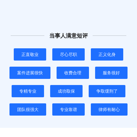
当事人满意短评
正直敬业
尽心尽职
正义化身
案件进展很快
收费合理
服务很好
专精专业
成功取保
争取缓刑了
团队很强大
专业靠谱
律师有耐心