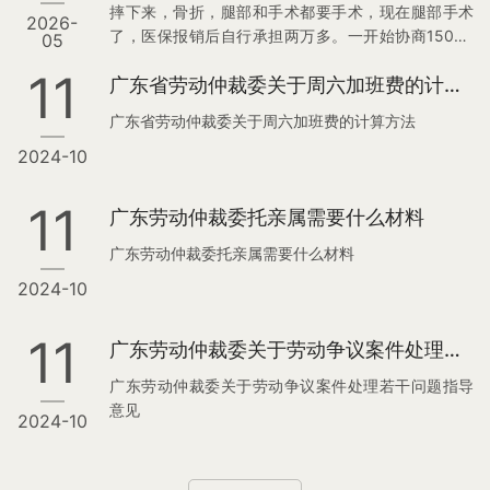
摔下来，骨折，腿部和手术都要手术，现在腿部手术
2026-
了，医保报销后自行承担两万多。一开始协商15000
05
签一次性了结协议，但现在乙方反悔，让我们给
11
广东省劳动仲裁委关于周六加班费的计算方法
15000不答应签协议，说等出院再说。 这是大概的事
情经过。2026年4月29日上午8时左右，乙方在甲方
广东省劳动仲裁委关于周六加班费的计算方法
自建房施工现场二层作业过程中不慎受伤。事发当日
2024-10
天气恶劣，存在狂风、大雨、地面及作业环境湿滑等
不安全因素。甲方确认，此前已向施工人员提示：遇
阴雨、大风等恶劣天气应暂停施工，待天气好转并具
11
广东劳动仲裁委托亲属需要什么材料
备安全施工条件后再进行作业。…
广东劳动仲裁委托亲属需要什么材料
2024-10
11
广东劳动仲裁委关于劳动争议案件处理若干问题指导意见
广东劳动仲裁委关于劳动争议案件处理若干问题指导
意见
2024-10