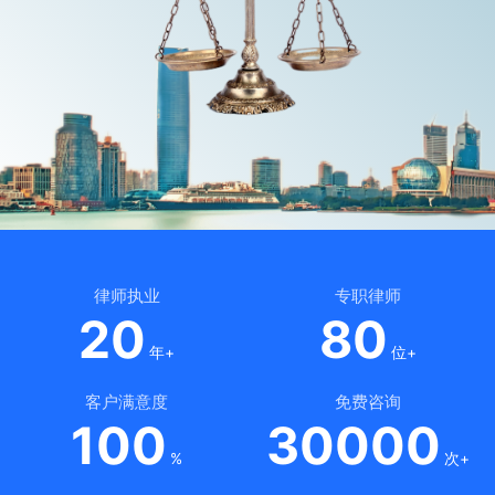
律师执业
专职律师
20
80
年+
位+
客户满意度
免费咨询
100
30000
%
次+