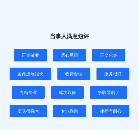
当事人满意短评
正直敬业
尽心尽职
正义化身
案件进展很快
收费合理
服务很好
专精专业
成功取保
争取缓刑了
团队很强大
专业靠谱
律师有耐心