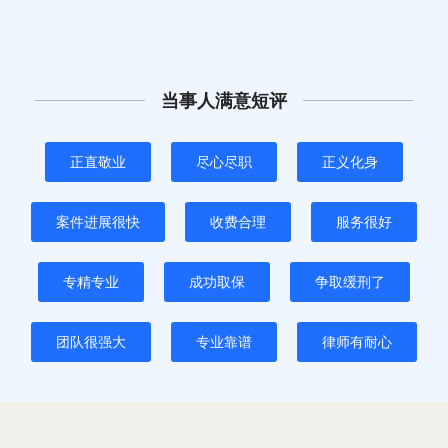
当事人满意短评
正直敬业
尽心尽职
正义化身
案件进展很快
收费合理
服务很好
专精专业
成功取保
争取缓刑了
团队很强大
专业靠谱
律师有耐心