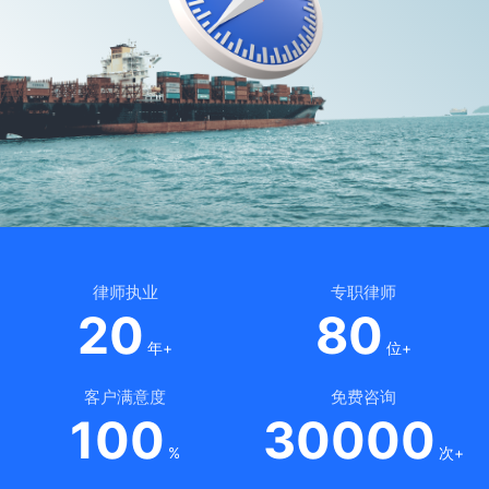
律师执业
专职律师
20
80
年+
位+
客户满意度
免费咨询
100
30000
%
次+