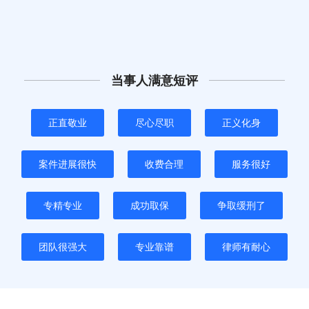
当事人满意短评
正直敬业
尽心尽职
正义化身
案件进展很快
收费合理
服务很好
专精专业
成功取保
争取缓刑了
团队很强大
专业靠谱
律师有耐心