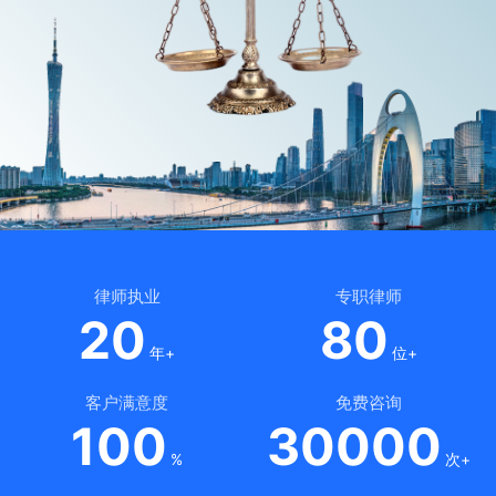
律师执业
专职律师
20
80
年+
位+
客户满意度
免费咨询
100
30000
%
次+