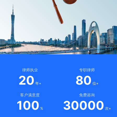
律师执业
专职律师
20
80
年+
位+
客户满意度
免费咨询
100
30000
%
次+