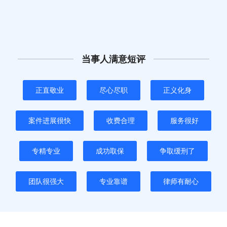
当事人满意短评
正直敬业
尽心尽职
正义化身
案件进展很快
收费合理
服务很好
专精专业
成功取保
争取缓刑了
团队很强大
专业靠谱
律师有耐心