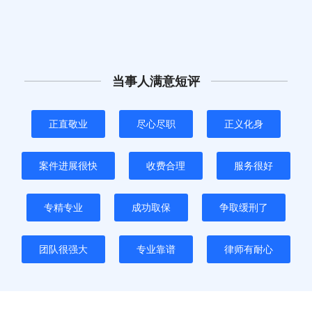
当事人满意短评
正直敬业
尽心尽职
正义化身
案件进展很快
收费合理
服务很好
专精专业
成功取保
争取缓刑了
团队很强大
专业靠谱
律师有耐心