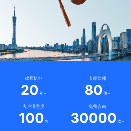
律师执业
专职律师
20
80
年+
位+
客户满意度
免费咨询
100
30000
%
次+