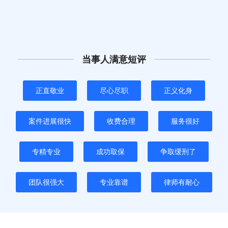
当事人满意短评
正直敬业
尽心尽职
正义化身
案件进展很快
收费合理
服务很好
专精专业
成功取保
争取缓刑了
团队很强大
专业靠谱
律师有耐心