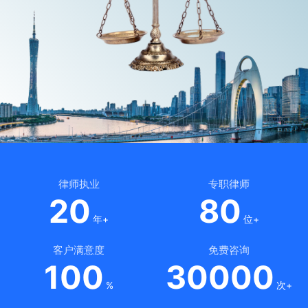
律师执业
专职律师
20
80
年+
位+
客户满意度
免费咨询
100
30000
%
次+