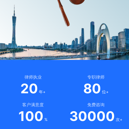
律师执业
专职律师
20
80
年+
位+
客户满意度
免费咨询
100
30000
%
次+