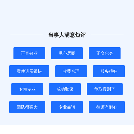
当事人满意短评
正直敬业
尽心尽职
正义化身
案件进展很快
收费合理
服务很好
专精专业
成功取保
争取缓刑了
团队很强大
专业靠谱
律师有耐心