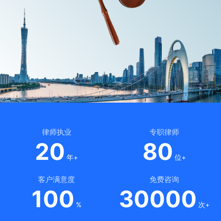
律师执业
专职律师
20
80
年+
位+
客户满意度
免费咨询
100
30000
%
次+