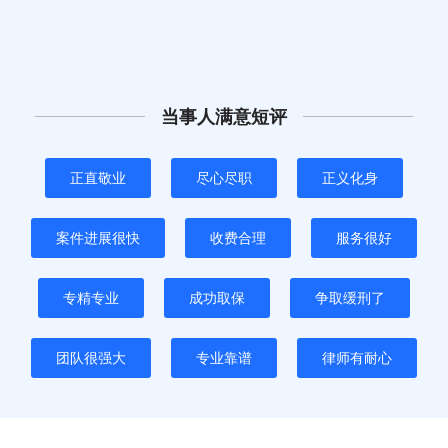
当事人满意短评
正直敬业
尽心尽职
正义化身
案件进展很快
收费合理
服务很好
专精专业
成功取保
争取缓刑了
团队很强大
专业靠谱
律师有耐心