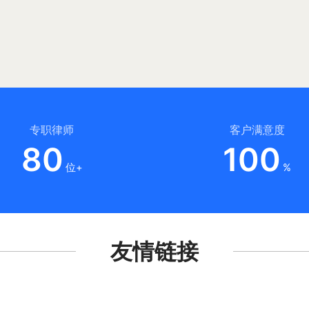
专职律师
客户满意度
80
100
位+
%
友情链接