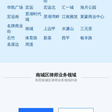
街
华凯广场
宏远
宏远北
汇一城
海月公园
景湖时代
宏远南
景湖湾畔
江南雅筑
莱蒙商业中心
城
名牌商业
南城
上边甲
水濂山
三元里
街
石竹
体育路
新基
西平
银丰路
袁屋边
周溪
南城区律师业务领域
东莞南城区律师业务领域列表