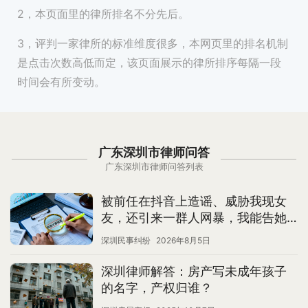
2，本页面里的律所排名不分先后。
3，评判一家律所的标准维度很多，本网页里的排名机制
是点击次数高低而定，该页面展示的律所排序每隔一段
时间会有所变动。
广东深圳市律师问答
广东深圳市律师问答列表
被前任在抖音上造谣、威胁我现女
友，还引来一群人网暴，我能告她
名誉侵权吗？
深圳民事纠纷
2026年8月5日
深圳律师解答：房产写未成年孩子
的名字，产权归谁？