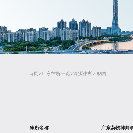
首页
>
广东律所一览
>
河源律所
> 驷言
律所名称
广东英物律师