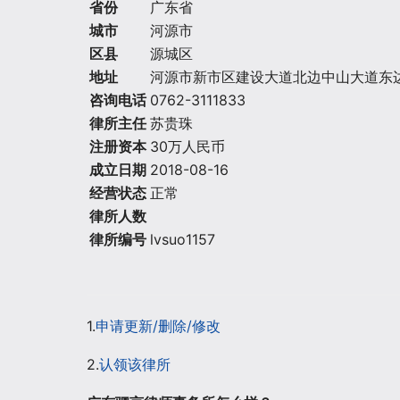
省份
广东省
城市
河源市
区县
源城区
地址
河源市新市区建设大道北边中山大道东边
咨询电话
0762-3111833
律所主任
苏贵珠
注册资本
30万人民币
成立日期
2018-08-16
经营状态
正常
律所人数
律所编号
lvsuo1157
1.
申请更新/删除/修改
2.
认领该律所