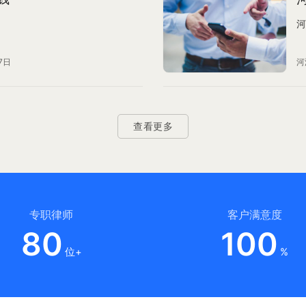
河
7日
河
查看更多
专职律师
客户满意度
80
100
位+
%